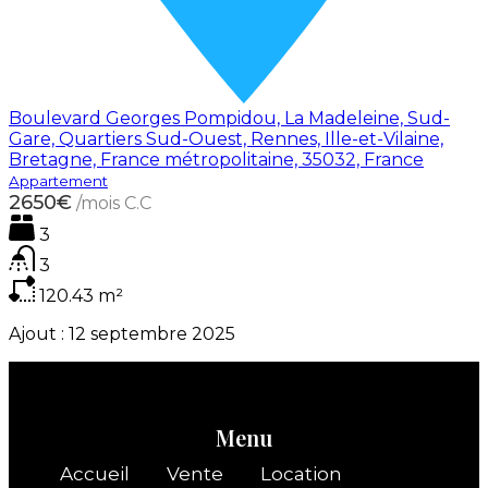
Boulevard Georges Pompidou, La Madeleine, Sud-
Gare, Quartiers Sud-Ouest, Rennes, Ille-et-Vilaine,
Bretagne, France métropolitaine, 35032, France
Appartement
2650€
/mois C.C
3
3
120.43
m²
Ajout :
12 septembre 2025
Menu
Accueil
Vente
Location