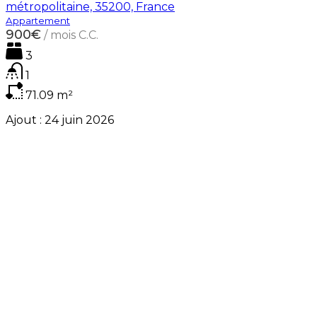
métropolitaine, 35200, France
Appartement
900€
/ mois C.C.
3
1
71.09
m²
Ajout :
24 juin 2026