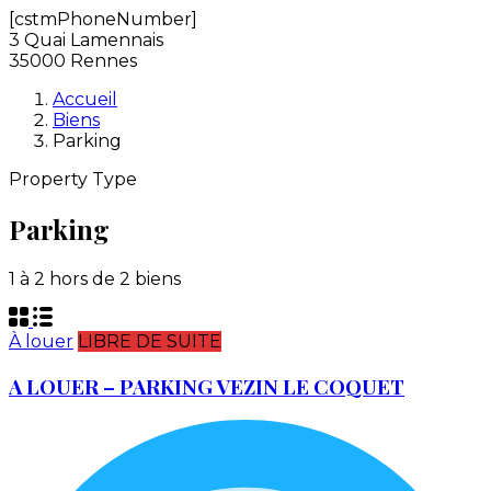
[cstmPhoneNumber]
3 Quai Lamennais
35000 Rennes
Accueil
Biens
Parking
Property Type
Parking
1
à
2
hors de
2
biens
À louer
LIBRE DE SUITE
A LOUER – PARKING VEZIN LE COQUET