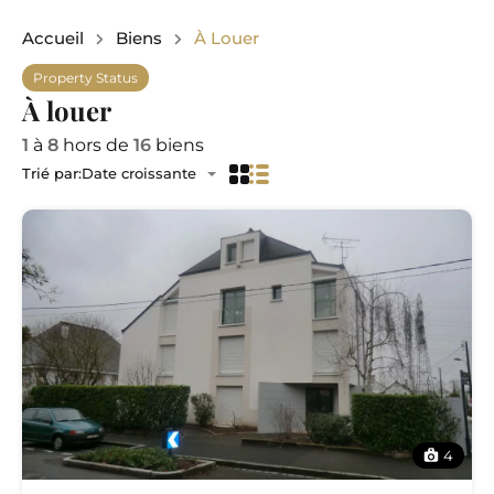
Accueil
Biens
À Louer
Property Status
À louer
1
à
8
hors de
16
biens
Trié par:
Date croissante
4