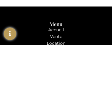
Menu
Accueil
Vente
Location
Gestion locative
L’agence
Contact
Agence immobilière
Rennes
02 99 78 45 88
3 Quai Lamennais, 35000 Rennes
Du lundi au vendredi : 9:00-12:00 |