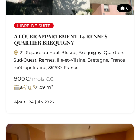
6
LIBRE DE SUITE
A LOUER APPARTEMENT T4 RENNES –
QUARTIER BREQUIGNY
21, Square du Haut Blosne, Bréquigny, Quartiers
Sud-Ouest, Rennes, Ille-et-Vilaine, Bretagne, France
métropolitaine, 35200, France
900€
/ mois C.C.
m²
3
1
71.09
Ajout :
24 juin 2026