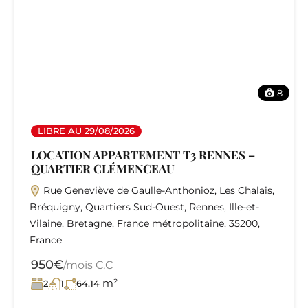
8
LIBRE AU 29/08/2026
LOCATION APPARTEMENT T3 RENNES –
QUARTIER CLÉMENCEAU
Rue Geneviève de Gaulle-Anthonioz, Les Chalais,
Bréquigny, Quartiers Sud-Ouest, Rennes, Ille-et-
Vilaine, Bretagne, France métropolitaine, 35200,
France
950€
/mois C.C
m²
2
1
64.14