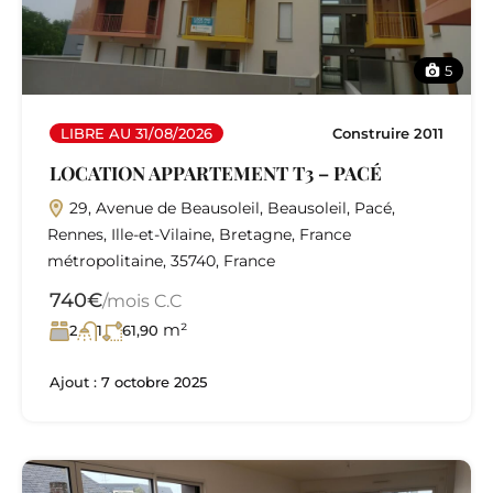
5
LIBRE AU 31/08/2026
Construire 2011
LOCATION APPARTEMENT T3 – PACÉ
29, Avenue de Beausoleil, Beausoleil, Pacé,
Rennes, Ille-et-Vilaine, Bretagne, France
métropolitaine, 35740, France
740€
/mois C.C
m²
2
1
61,90
Ajout :
7 octobre 2025