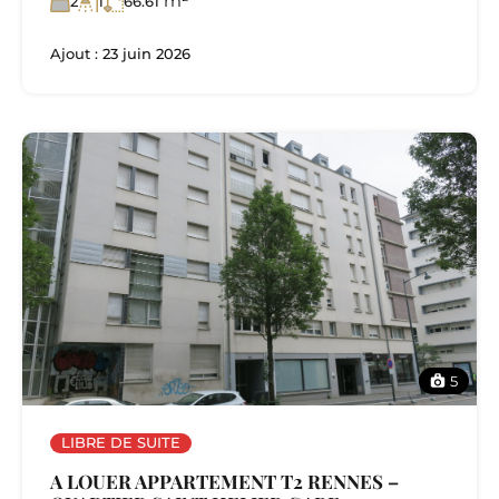
m²
2
1
66.61
Ajout :
23 juin 2026
5
LIBRE DE SUITE
A LOUER APPARTEMENT T2 RENNES –