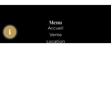
Menu
Accueil
Vente
Location
Gestion locative
L’agence
Contact
Agence immobilière
Rennes
02 99 78 45 88
3 Quai Lamennais, 35000 Rennes
Du lundi au vendredi : 9:00-12:00 |
14:00-18:00