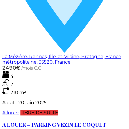
La Mézière, Rennes, Ille-et-Vilaine, Bretagne, France
métropolitaine, 35520, France
2490€
/mois C.C
4
2
210
m²
Ajout :
20 juin 2025
À louer
LIBRE DE SUITE
A LOUER – PARKING VEZIN LE COQUET