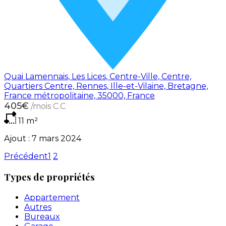
Quai Lamennais, Les Lices, Centre-Ville, Centre,
Quartiers Centre, Rennes, Ille-et-Vilaine, Bretagne,
France métropolitaine, 35000, France
405€
/mois C.C
11
m²
Ajout :
7 mars 2024
Précédent
1
2
Types de propriétés
Appartement
Autres
Bureaux