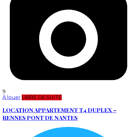
9
À louer
LIBRE DE SUITE
LOCATION APPARTEMENT T4 DUPLEX –
RENNES PONT DE NANTES